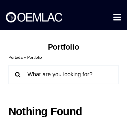
Skip
to
content
Tog
Nav
Portfolio
About us
Portada
»
Portfolio
Methane Data
Search
for:
COEMLAC
Nothing Found
Events