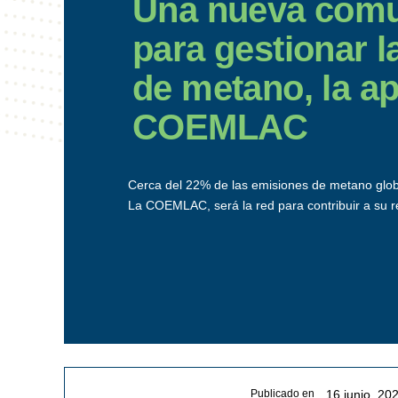
Una nueva comu
para gestionar 
de metano, la ap
COEMLAC
Cerca del 22% de las emisiones de metano glob
La COEMLAC, será la red para contribuir a su r
16 junio, 20
Publicado en