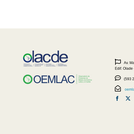
Av. M
Edif. Olade
(593 
oemla