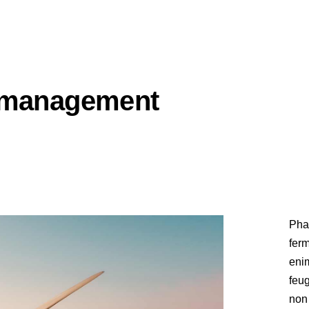
r management
Pha
ferm
enim
feu
non 