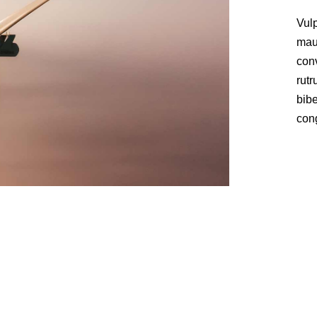
Vulp
maur
conv
rutr
bibe
cong