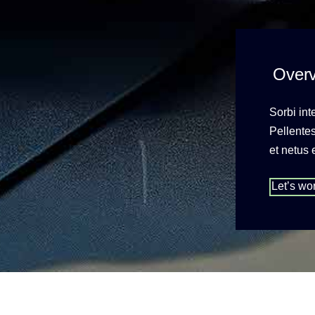
Over
Sorbi int
Pellentes
et netus
Let’s wo