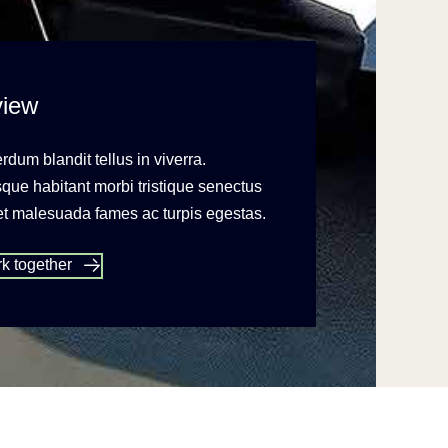
view
erdum blandit tellus in viverra.
que habitant morbi tristique senectus
 et malesuada fames ac turpis egestas.
rk together