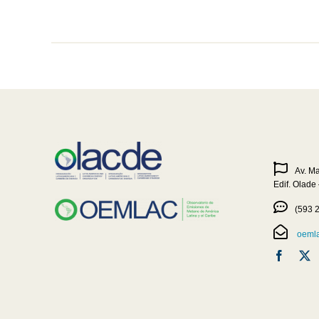
Av. M
Edif. Olade
(593 
oemla