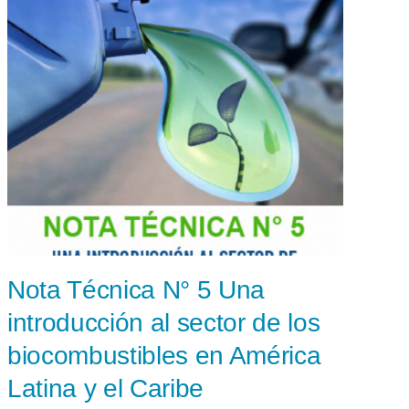
Nota Técnica N° 5 Una
B
introducción al sector de los
G
biocombustibles en América
C
Latina y el Caribe
9 e