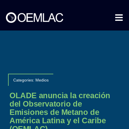
Skip
to
content
Tog
Nav
Nosotros
Metano en Datos
Categories:
Medios
COEMLAC
OLADE anuncia la creación
del Observatorio de
Emisiones de Metano de
Eventos
América Latina y el Caribe
(OEMLAC)