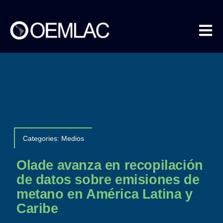
Skip
to
content
Tog
Nav
Nosotros
Metano en Datos
Categories:
Medios
COEMLAC
Olade avanza en recopilación
de datos sobre emisiones de
metano en América Latina y
Eventos
Caribe