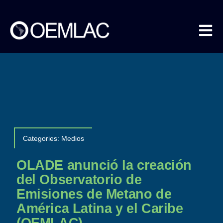
Skip
to
content
Tog
Nav
Nosotros
Metano en Datos
Categories:
Medios
COEMLAC
OLADE anunció la creación
del Observatorio de
Emisiones de Metano de
Eventos
América Latina y el Caribe
(OEMLAC)